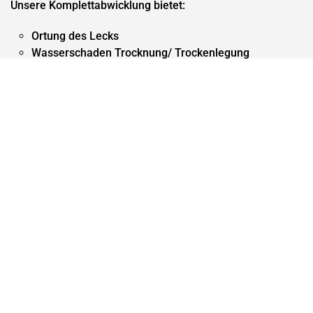
Unsere Komplettabwicklung bietet:
Ortung des Lecks
Wasserschaden Trocknung/ Trockenlegung
Wasserschadensanierung
Wasserschadenbeseitigung
Anstrich und Malerarbeiten
Präventive Maßnahmen gegen Schimmel
Erneuerung der Bodenbeläge
Erneuerung der Bodenbeschichtung
Dokumentation
Abwicklung mit der Versicherung
Die Malerei Konecny hilft Ihnen bei der
Beseitigung von
Wasserschäden
nach Regen und Unwetter in Wien und
Umgebung, bei Wasserschaden nach einem Rohrbruch,